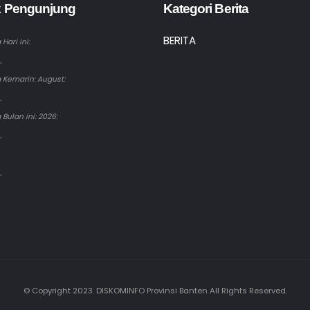
ik Pengunjung
Kategori Berita
BERITA
Hari ini:
.
 Kemarin: August:
.
Bulan ini: 2026:
.
.
© Copyright 2023. DISKOMINFO Provinsi Banten All Rights Reserved.