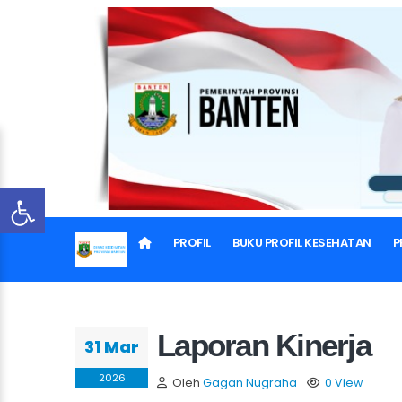
PROFIL
BUKU PROFIL KESEHATAN
P
Laporan Kinerja
31 Mar
2026
Oleh
Gagan Nugraha
0 View