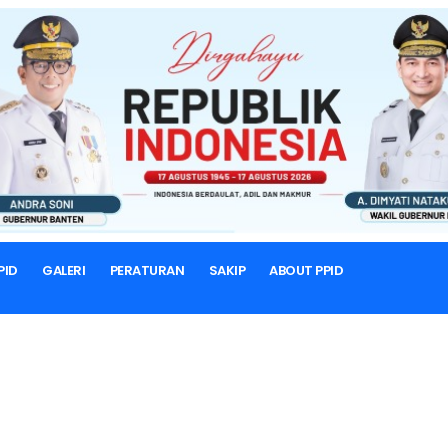
BERANDA
LAPORAN KINERJA
Laporan Kinerja
SAKIP
PID
GALERI
PERATURAN
SAKIP
ABOUT PPID