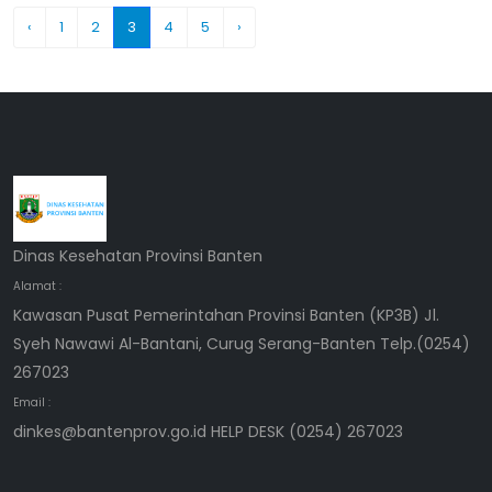
‹
1
2
3
4
5
›
Dinas Kesehatan Provinsi Banten
Alamat :
Kawasan Pusat Pemerintahan Provinsi Banten (KP3B) Jl.
Syeh Nawawi Al-Bantani, Curug Serang-Banten Telp.(0254)
267023
Email :
dinkes@bantenprov.go.id HELP DESK (0254) 267023